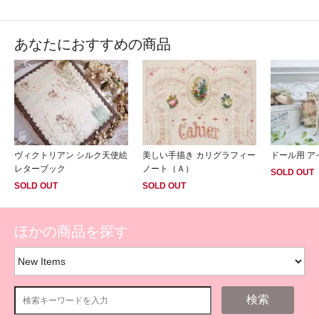
あなたにおすすめの商品
ヴィクトリアン シルク天使絵
美しい手描き カリグラフィー
ドール用 ア
レターブック
ノート（Ａ）
SOLD OUT
SOLD OUT
SOLD OUT
ほかの商品を探す
検索