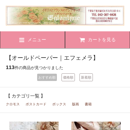
メニュー
カートを見る
【オールドペーパー｜エフェメラ】
113
件の商品が見つかりました
おすすめ順
価格順
新着順
【 カテゴリ一覧 】
クロモス
ポストカード
ボックス
版画
書籍