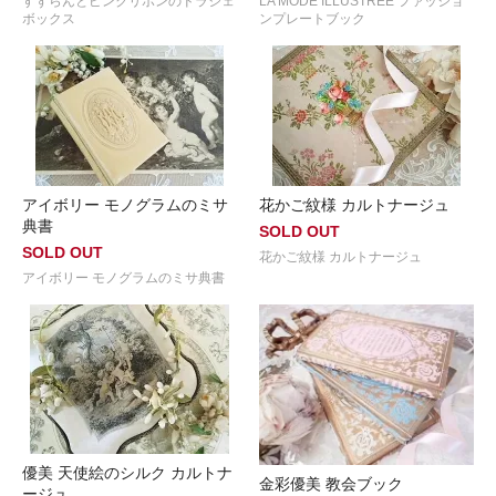
すずらんとピンクリボンのドラジェ
LA MODE ILLUSTREE ファッショ
ボックス
ンプレートブック
アイボリー モノグラムのミサ
花かご紋様 カルトナージュ
典書
SOLD OUT
SOLD OUT
花かご紋様 カルトナージュ
アイボリー モノグラムのミサ典書
優美 天使絵のシルク カルトナ
金彩優美 教会ブック
ージュ