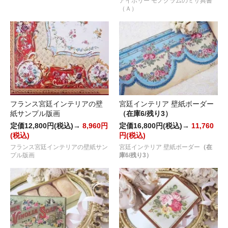
アイボリー モノグラムのミサ典書
（Ａ）
フランス宮廷インテリアの壁
宮廷インテリア 壁紙ボーダー
紙サンプル版画
（在庫6/残り3）
定価12,800円(税込)→
8,960円
定価16,800円(税込)→
11,760
(税込)
円(税込)
フランス宮廷インテリアの壁紙サン
宮廷インテリア 壁紙ボーダー
（在
プル版画
庫6/残り3）