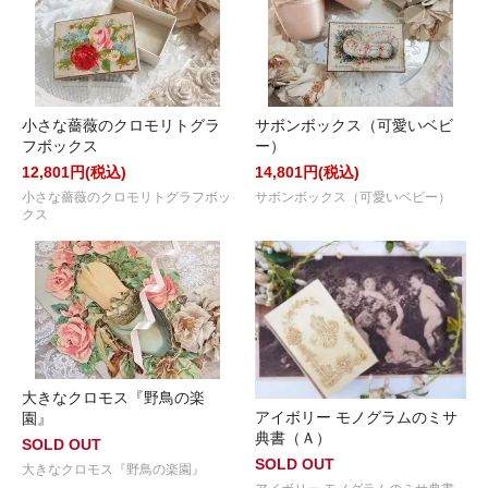
小さな薔薇のクロモリトグラ
サボンボックス（可愛いベビ
フボックス
ー）
12,801円(税込)
14,801円(税込)
小さな薔薇のクロモリトグラフボッ
サボンボックス（可愛いベビー）
クス
大きなクロモス『野鳥の楽
アイボリー モノグラムのミサ
園』
典書（Ａ）
SOLD OUT
SOLD OUT
大きなクロモス『野鳥の楽園』