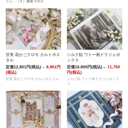
ミレ、（Ｂ）薔薇 SOLD
甘美 花かごクロモ カルトポス
シルク貼 ワトー画ドラジェボ
タル
ックス
定価12,801円(税込)→
8,961円
定価16,800円(税込)→
11,760
(税込)
円(税込)
甘美 花かごクロモ カルトポスタル
シルク貼 ワトー画ドラジェボック
ス