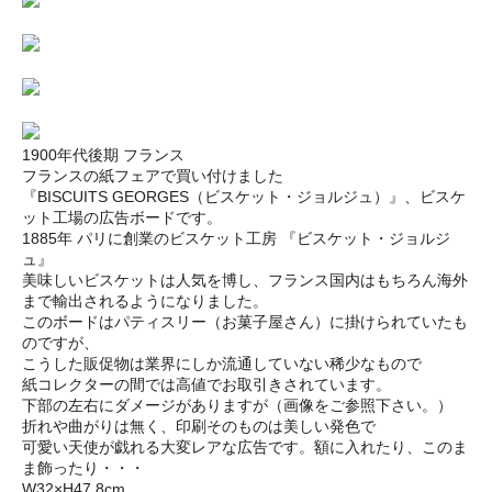
1900年代後期 フランス
フランスの紙フェアで買い付けました
『BISCUITS GEORGES（ビスケット・ジョルジュ）』、ビスケ
ット工場の広告ボードです。
1885年 パリに創業のビスケット工房 『ビスケット・ジョルジ
ュ』
美味しいビスケットは人気を博し、フランス国内はもちろん海外
まで輸出されるようになりました。
このボードはパティスリー（お菓子屋さん）に掛けられていたも
のですが、
こうした販促物は業界にしか流通していない稀少なもので
紙コレクターの間では高値でお取引きされています。
下部の左右にダメージがありますが（画像をご参照下さい。）
折れや曲がりは無く、印刷そのものは美しい発色で
可愛い天使が戯れる大変レアな広告です。額に入れたり、このま
ま飾ったり・・・
W32×H47.8cm