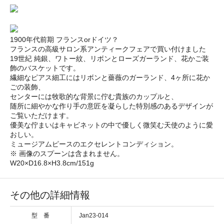
1900年代前期 フランスorドイツ？
フランスの高級サロン系アンティークフェアで買い付けました
19世紀 純銀、ワトー紋、リボンとローズガーランド、花かご装
飾のバスケットです。
繊細なピアス細工にはリボンと薔薇のガーランド、4ヶ所に花か
ごの装飾、
センターには牧歌的な背景に佇む貴族のカップルと、
随所に細やかな作り手の意匠を凝らした特別感のあるデザインが
ご覧いただけます。
優美な佇まいはキャビネットの中で優しく微笑む天使のように愛
おしい。
ミュージアムピースのエクセレントコンディション。
※ 画像のスプーンは含まれません。
W20×D16.8×H3.8cm/151g
その他の詳細情報
型 番
Jan23-014