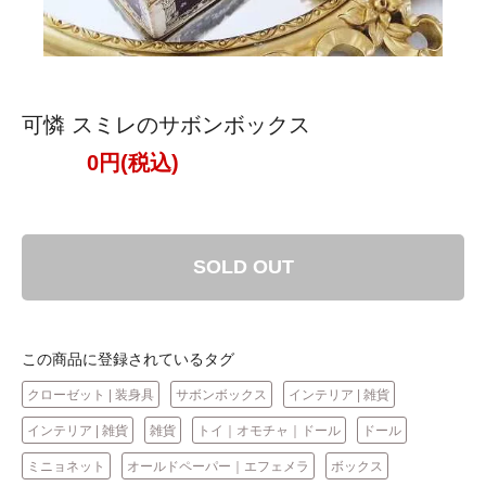
可憐 スミレのサボンボックス
0円(税込)
SOLD OUT
この商品に登録されているタグ
クローゼット | 装身具
サボンボックス
インテリア | 雑貨
インテリア | 雑貨
雑貨
トイ｜オモチャ｜ドール
ドール
ミニョネット
オールドペーパー｜エフェメラ
ボックス