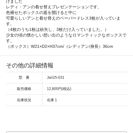
けました
レディ・アンの着せ替えプレゼンテーションです。
色褪せたボックスの蓋を開けると中に
可愛らしいアンと着せ替えのペーパードレス3枚が入っていま
す。
（4枚のうち1枚は紛失し、3枚だけ入っていました。）
少女の頃の懐かしい想い出のようなロマンティックなボックスで
す。
（ボックス）W21×D2×H37cm/（レディアン/身長）36cm
その他の詳細情報
型 番
Jan25-031
販売価格
12,800円(税込)
在庫状況
在庫 1