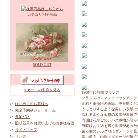
カテゴリ別全商品
SOLD OUT
» カートの中身を見る
1900年代前期 フランス
フランスのロマンティックアンテ
金彩と薔薇絵の表紙、中を開くと
はじめてのお客様へ
うっとりするような美しい表紙は
完全予約制ショールーム
流れるような金彩の装飾が素敵で
参加SNS
内側は花かごのシルク織物が貼ら
照明器具をお買い上げのお客様各位
当時はお手紙を書く習慣があった
サイトマップ
後ろ側のシルク地にダメージが見
リンク
幸い前面、内側はダメージが無く