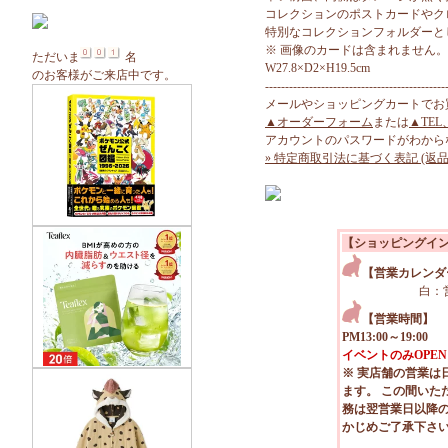
コレクションのポストカードやク
特別なコレクションフォルダーと
※ 画像のカードは含まれません。
ただいま
名
W27.8×D2×H19.5cm
のお客様がご来店中です。
---------------------------------------------
メールやショッピングカートでお
▲オーダーフォーム
または
▲TEL
アカウントのパスワードがわから
» 特定商取引法に基づく表記 (返品
【ショッピングイ
【営業カレンダ
白：
【営業時間】
PM13:00～19:00
イベントのみOPEN
※ 実店舗の営業は
ます。 この間いた
務は翌営業日以降
かじめご了承下さ