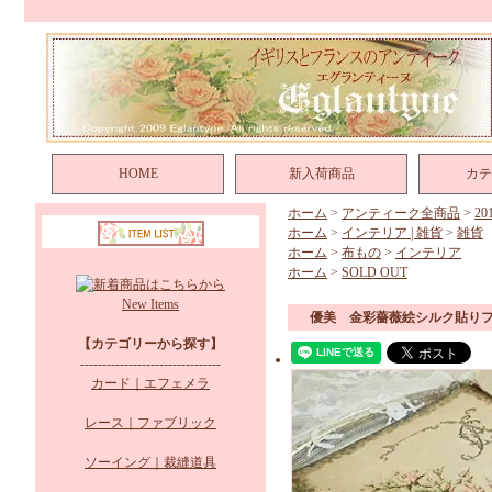
HOME
新入荷商品
カテ
ホーム
>
アンティーク全商品
>
2
ホーム
>
インテリア | 雑貨
>
雑貨
ホーム
>
布もの
>
インテリア
ホーム
>
SOLD OUT
New Items
優美 金彩薔薇絵シルク貼り
【カテゴリーから探す】
--------------------------------
カード｜エフェメラ
レース｜ファブリック
ソーイング｜裁縫道具