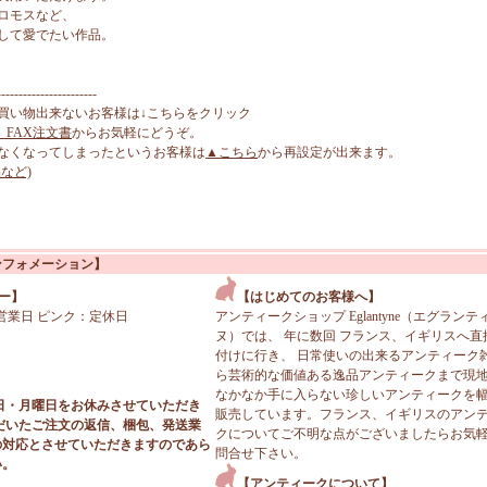
ロモスなど、
して愛でたい作品。
-----------------------
買い物出来ないお客様は↓こちらをクリック
、FAX注文書
からお気軽にどうぞ。
なくなってしまったというお客様は
▲こちら
から再設定が出来ます。
など)
ンフォメーション】
ー】
【はじめてのお客様へ】
営業日 ピンク：定休日
アンティークショップ Eglantyne（エグランテ
ヌ）では、 年に数回 フランス、イギリスへ直
付けに行き、 日常使いの出来るアンティーク
ら芸術的な価値ある逸品アンティークまで現
なかなか手に入らない珍しいアンティークを
日・月曜日をお休みさせていただき
販売しています。フランス、イギリスのアン
だいたご注文の返信、梱包、発送業
クについてご不明な点がございましたらお気
の対応とさせていただきますのであら
問合せ下さい。
い。
【アンティークについて】