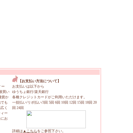
【お支払い方法について】
ィー
お支払いは以下から
接買い
ゆうちょ銀行/楽天銀行
雑貨か
各種クレジットカードがご利用いただけます。
地でも
一括払い/リボ払い/3回 5回 6回 10回 12回 15回 18回 20
幅広く
回 24回
ティー
軽にお
詳細は
▲こちら
をご参照下さい。