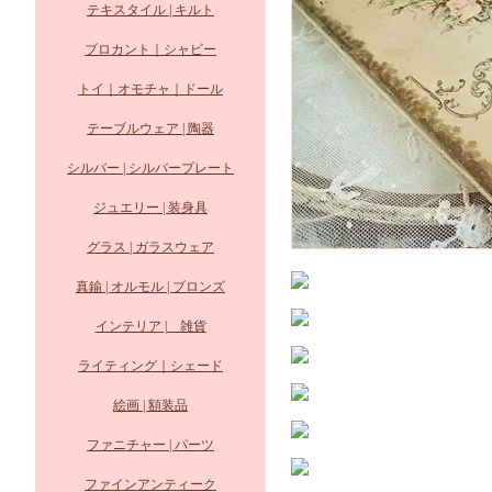
テキスタイル | キルト
ブロカント｜シャビー
トイ｜オモチャ｜ドール
テーブルウェア | 陶器
シルバー | シルバープレート
ジュエリー | 装身具
グラス | ガラスウェア
真鍮 | オルモル | ブロンズ
インテリア | 雑貨
ライティング｜シェード
絵画 | 額装品
ファニチャー | パーツ
ファインアンティーク