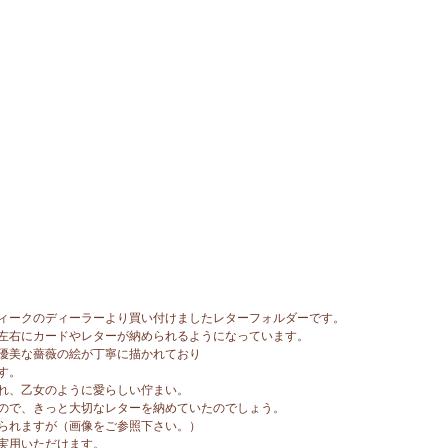
ィークのディーラーより買い付けましたレターフォルダーです。
左右にカードやレターが納められるようになっています。
優美な薔薇の絵が丁寧に描かれており
す。
れ、乙女のように愛らしい佇まい。
ので、きっと大切なレターを納めていたのでしょう。
られますが（画像をご参照下さい。）
実用いただけます。