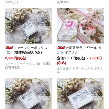
17/残り0）
点/残り9）
ファーマシーボックス
金彩薔薇ラ トワール カ
（B)
（在庫6点/残り5点）
ルト ポスタル
2,580円(税込)
定価3,801円(税込)→
2,661円
(税込)
ファーマシーボックス（B)
（在庫6
点/残り5点）
金彩薔薇ラ トワール カルト ポスタ
ル