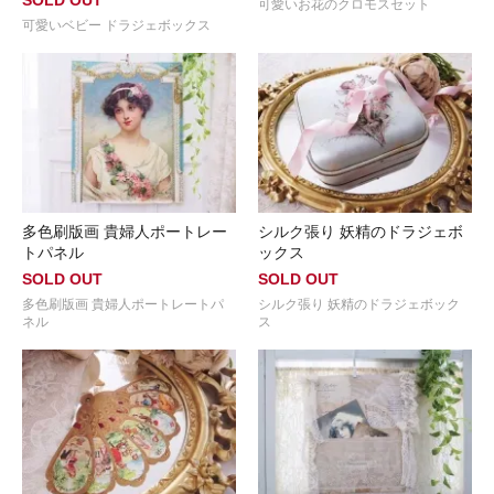
SOLD OUT
可愛いお花のクロモスセット
可愛いベビー ドラジェボックス
多色刷版画 貴婦人ポートレー
シルク張り 妖精のドラジェボ
トパネル
ックス
SOLD OUT
SOLD OUT
多色刷版画 貴婦人ポートレートパ
シルク張り 妖精のドラジェボック
ネル
ス