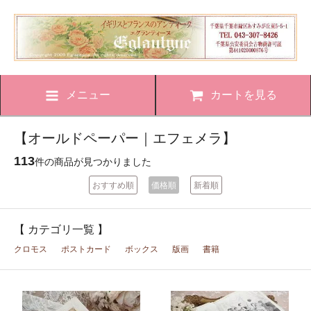
メニュー
カートを見る
【オールドペーパー｜エフェメラ】
113
件の商品が見つかりました
おすすめ順
価格順
新着順
【 カテゴリ一覧 】
クロモス
ポストカード
ボックス
版画
書籍