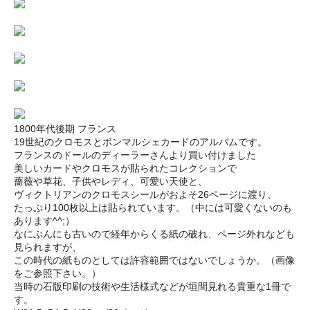
1800年代後期 フランス
19世紀のクロモスとボンマルシェカードのアルバムです。
フランスのドールのディーラーさんより買い付けました
美しいカードやクロモスが貼られたコレクションで
薔薇や草花、子供やレディ、可愛い天使と、
ヴィクトリアンのクロモスシールがおよそ26ページに渡り、
たっぷり100枚以上は貼られています。（中には可愛くないのも
あります^^;）
なにぶんにも古いので経年からくる紙の破れ、ページ外れなども
見られますが、
この時代の紙ものとしては許容範囲ではないでしょうか。（画像
をご参照下さい。）
当時の石版印刷の技術や生活様式などが垣間見れる貴重な1冊で
す。