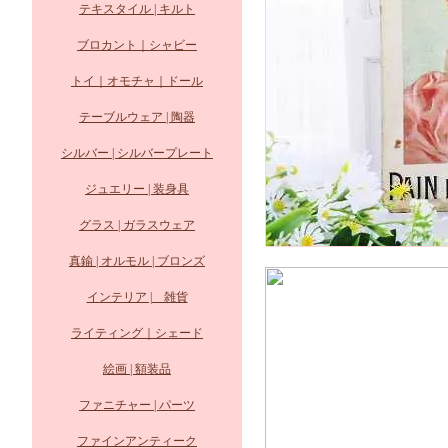
テキスタイル | キルト
ブロカント｜シャビー
トイ｜オモチャ｜ドール
テーブルウェア | 陶器
シルバー | シルバープレート
ジュエリー | 装身具
グラス | ガラスウェア
真鍮 | オルモル | ブロンズ
インテリア | 雑貨
ライティング｜シェード
絵画 | 額装品
ファニチャー | パーツ
ファインアンティーク