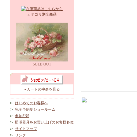
カテゴリ別全商品
SOLD OUT
» カートの中身を見る
はじめてのお客様へ
完全予約制ショールーム
参加SNS
照明器具をお買い上げのお客様各位
サイトマップ
リンク