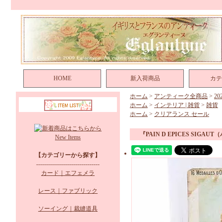
HOME
新入荷商品
カテ
ホーム
>
アンティーク全商品
>
2
ホーム
>
インテリア | 雑貨
>
雑貨
ホーム
>
クリアランス セール
『PAIN D EPICES SIG
New Items
【カテゴリーから探す】
--------------------------------
カード｜エフェメラ
レース｜ファブリック
ソーイング｜裁縫道具