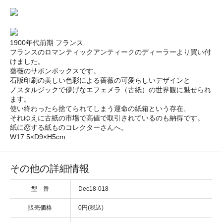
1900年代前期 フランス
フランスのロマンティックアンティークのディーラーより買い付
けました。
薔薇のサボンボックスです。
石版印刷の美しい色彩による薔薇の可愛らしいデザインと
ノスタルジックで儚げなエフェメラ（古紙）の世界観に魅せられ
ます。
使い終わったら捨てられてしまう運命の紙箱という存在、
それゆえに古紙の市場で高値で取引されているのも納得です。
紙に恋する紙ものコレクターさんへ。
W17.5×D9×H5cm
その他の詳細情報
型 番
Dec18-018
販売価格
0円(税込)