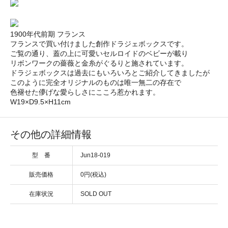
1900年代前期 フランス
フランスで買い付けました創作ドラジェボックスです。
ご覧の通り、蓋の上に可愛いセルロイドのベビーが載り
リボンワークの薔薇と金糸がぐるりと施されています。
ドラジェボックスは過去にもいろいろとご紹介してきましたが
このように完全オリジナルのものは唯一無二の存在で
色褪せた儚げな愛らしさにこころ惹かれます。
W19×D9.5×H11cm
その他の詳細情報
型 番
Jun18-019
販売価格
0円(税込)
在庫状況
SOLD OUT