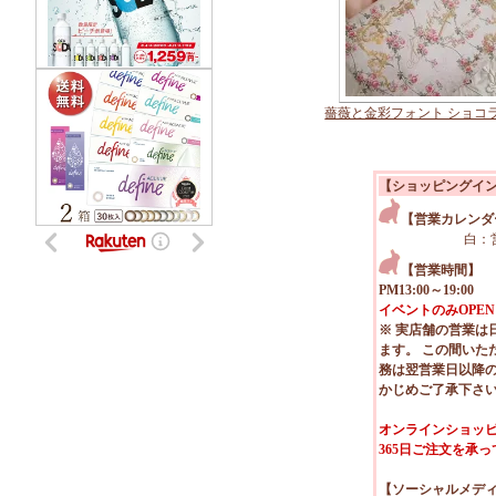
薔薇と金彩フォント ショコ
【ショッピングイ
【営業カレンダ
白：
【営業時間】
PM13:00～19:00
イベントのみOPEN
※ 実店舗の営業は
ます。 この間いた
務は翌営業日以降
かじめご了承下さ
オンラインショッピ
365日ご注文を承
【ソーシャルメデ