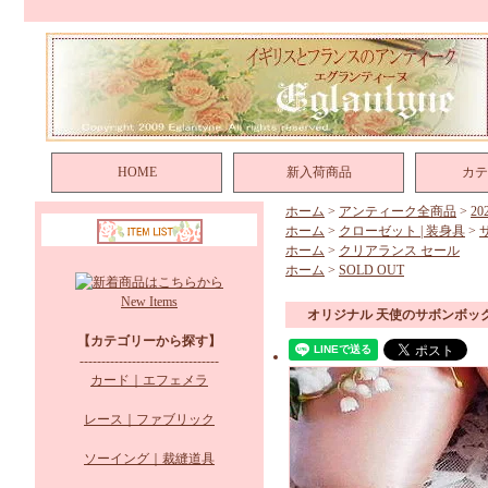
HOME
新入荷商品
カテ
ホーム
>
アンティーク全商品
>
2
ホーム
>
クローゼット | 装身具
>
ホーム
>
クリアランス セール
ホーム
>
SOLD OUT
New Items
オリジナル 天使のサボンボッ
【カテゴリーから探す】
--------------------------------
カード｜エフェメラ
レース｜ファブリック
ソーイング｜裁縫道具