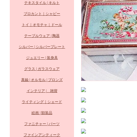
テキスタイル | キルト
ブロカント｜シャビー
トイ｜オモチャ｜ドール
テーブルウェア | 陶器
シルバー | シルバープレート
ジュエリー | 装身具
グラス | ガラスウェア
真鍮 | オルモル | ブロンズ
インテリア | 雑貨
ライティング｜シェード
絵画 | 額装品
ファニチャー | パーツ
ファインアンティーク