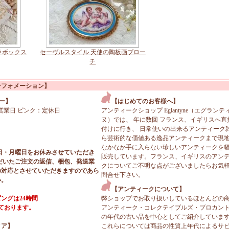
ラボックス
セーヴルスタイル 天使の陶板画ブロー
チ
ンフォメーション】
ー】
【はじめてのお客様へ】
営業日 ピンク：定休日
アンティークショップ Eglantyne（エグランテ
ヌ）では、 年に数回 フランス、イギリスへ直
付けに行き、 日常使いの出来るアンティーク
ら芸術的な価値ある逸品アンティークまで現
なかなか手に入らない珍しいアンティークを
日・月曜日をお休みさせていただき
販売しています。フランス、イギリスのアン
だいたご注文の返信、梱包、発送業
クについてご不明な点がございましたらお気
の対応とさせていただきますのであら
問合せ下さい。
い。
【アンティークについて】
ングは24時間
弊ショップでお取り扱いしているほとんどの
っております。
アンティーク・コレクテイブルズ・ブロカン
の年代の古い品を中心としてご紹介していま
ィア】
これらについては商品の性質上年代によるサ