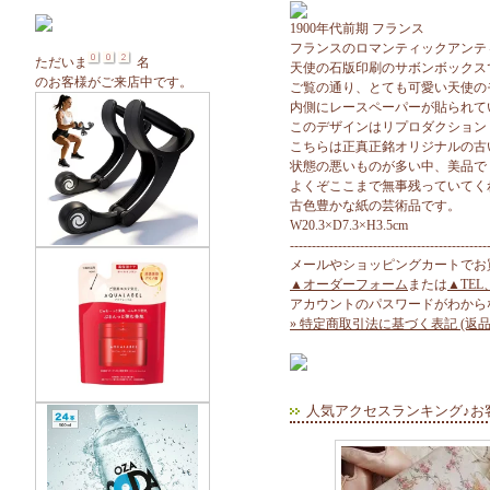
1900年代前期 フランス
フランスのロマンティックアンテ
ただいま
名
天使の石版印刷のサボンボックス
のお客様がご来店中です。
ご覧の通り、とても可愛い天使の
内側にレースペーパーが貼られて
このデザインはリプロダクション
こちらは正真正銘オリジナルの古
状態の悪いものが多い中、美品で
よくぞここまで無事残っていてく
古色豊かな紙の芸術品です。
W20.3×D7.3×H3.5cm
---------------------------------------------
メールやショッピングカートでお
▲オーダーフォーム
または
▲TEL
アカウントのパスワードがわから
» 特定商取引法に基づく表記 (返品
人気アクセスランキング♪お