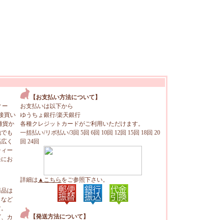
【お支払い方法について】
ィー
お支払いは以下から
接買い
ゆうちょ銀行/楽天銀行
雑貨か
各種クレジットカードがご利用いただけます。
地でも
一括払い/リボ払い/3回 5回 6回 10回 12回 15回 18回 20
幅広く
回 24回
ティー
軽にお
詳細は
▲こちら
をご参照下さい。
商品は
トなど
す。
【発送方法について】
ビ、カ