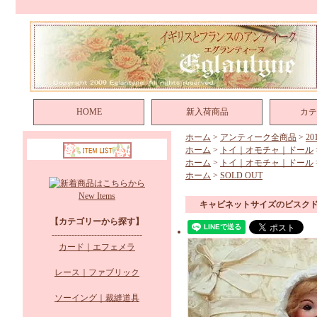
HOME
新入荷商品
カテ
ホーム
>
アンティーク全商品
>
2
ホーム
>
トイ｜オモチャ｜ドール
ホーム
>
トイ｜オモチャ｜ドール
ホーム
>
SOLD OUT
New Items
キャビネットサイズのビスク
【カテゴリーから探す】
--------------------------------
カード｜エフェメラ
レース｜ファブリック
ソーイング｜裁縫道具