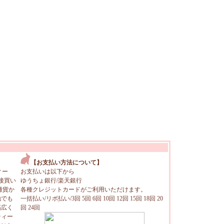
【お支払い方法について】
ィー
お支払いは以下から
接買い
ゆうちょ銀行/楽天銀行
雑貨か
各種クレジットカードがご利用いただけます。
地でも
一括払い/リボ払い/3回 5回 6回 10回 12回 15回 18回 20
幅広く
回 24回
ティー