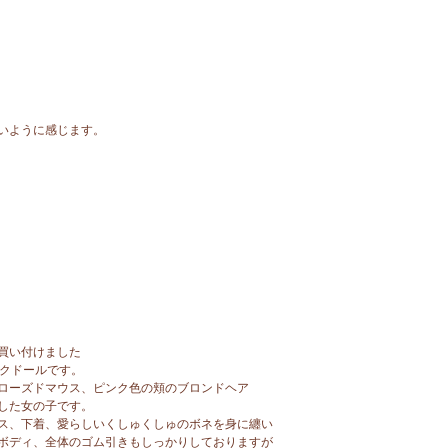
いように感じます。
買い付けました
ビスクドールです。
ローズドマウス、ピンク色の頬のブロンドヘア
した女の子です。
ス、下着、愛らしいくしゅくしゅのボネを身に纏い
ボディ、全体のゴム引きもしっかりしておりますが