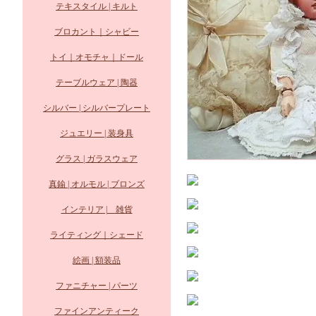
テキスタイル | キルト
ブロカント｜シャビー
トイ｜オモチャ｜ドール
テーブルウェア | 陶器
シルバー | シルバープレート
ジュエリー | 装身具
グラス | ガラスウェア
真鍮 | オルモル | ブロンズ
インテリア | 雑貨
ライティング｜シェード
絵画 | 額装品
ファニチャー | パーツ
ファインアンティーク