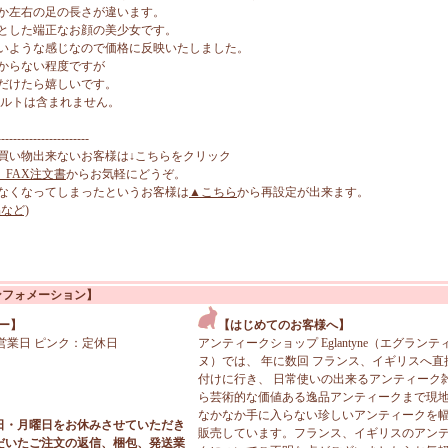
か左右の足の長さが違います。
とした端正なお顔の美少女です。
いような感じなので価格に反映いたしました。
からない程度ですが
だけたら嬉しいです。
キルトは含まれません。
-----------------------
買い物出来ないお客様は↓こちらをクリック
、FAX注文書
からお気軽にどうぞ。
なくなってしまったというお客様は
▲こちら
から再設定が出来ます。
など)
ンフォメーション】
ー】
【はじめてのお客様へ】
営業日 ピンク：定休日
アンティークショップ Eglantyne（エグランテ
ヌ）では、 年に数回 フランス、イギリスへ直
付けに行き、 日常使いの出来るアンティーク
ら芸術的な価値ある逸品アンティークまで現
なかなか手に入らない珍しいアンティークを
日・月曜日をお休みさせていただき
販売しています。フランス、イギリスのアン
だいたご注文の返信、梱包、発送業