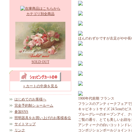
カテゴリ別全商品
ほんのわずかですが左足がやや長
SOLD OUT
» カートの中身を見る
1900年代前期 フランス
はじめてのお客様へ
フランスのアンティークフェアで
完全予約制ショールーム
キャビネットサイズ 24.5cmの
参加SNS
ブルーグレーのオープンアイ、ク
照明器具をお買い上げのお客様各位
ご覧の通り、とても美しいお顔を
サイトマップ
アンティークの白いコットンドレ
リンク
コンポジションボールジョイント