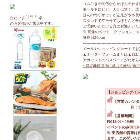
ゴム引きの関係からかほんのわず
モールドにヒビ、カケは無く、凛
ほんのわずかですが左足がやや長
ただいま
名
スタンドで立たせてもほとんど分
のお客様がご来店中です。
ご理解いただける方にお迎えいた
※ 画像のベッド、クッション、
身長 H24.5cm
---------------------------------------------
メールやショッピングカートでお
▲オーダーフォーム
または
▲TEL
アカウントのパスワードがわから
» 特定商取引法に基づく表記 (返品
【ショッピングイ
【営業カレンダ
白：
【営業時間】
PM13:00～19:00
イベントのみOPEN
※ 実店舗の営業は
ます。 この間いた