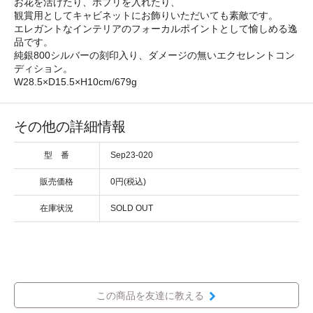
お花を活けたり、ポプリを入れたり、
観賞用としてキャビネットにお飾りいただいても素敵です。
エレガントなインテリアのフォーカルポイントとして愉しめる逸
品です。
純銀800シルバーの刻印入り、ダメージの無いエクセレントコン
ディション。
W28.5×D15.5×H10cm/679g
その他の詳細情報
型 番
Sep23-020
販売価格
0円(税込)
在庫状況
SOLD OUT
この商品を友達に教える