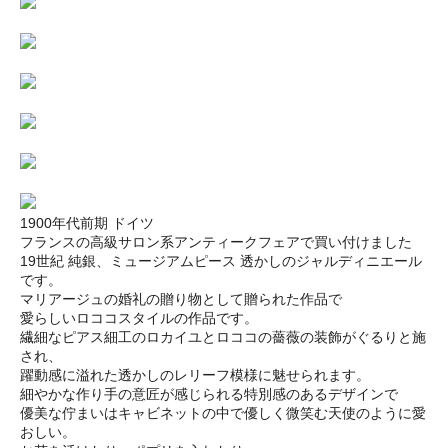
1900年代前期 ドイツ
フランスの高級サロン系アンティークフェアで買い付けました
19世紀 純銀、ミュージアムピース 透かしのジャルディニエール
です。
マリアージュの婚礼の贈り物として贈られた作品で
愛らしいロココスタイルの作品です。
繊細なピアス細工のロカイユとロココの薔薇の装飾がぐるりと施
され、
躍動感に溢れた透かしのレリーフ模様に魅せられます。
細やかな作り手の意匠が感じられる特別感のあるデザインで
優美な佇まいはキャビネットの中で優しく微笑む天使のように愛
おしい。