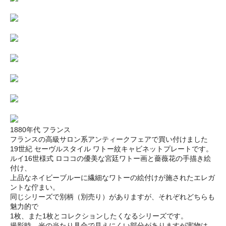
1880年代 フランス
フランスの高級サロン系アンティークフェアで買い付けました
19世紀 セーヴルスタイル ワトー紋キャビネットプレートです。
ルイ16世様式 ロココの優美な宮廷ワトー画と薔薇花の手描き絵
付け、
上品なネイビーブルーに繊細なワトーの絵付けが施されたエレガ
ントな佇まい。
同じシリーズで別柄（別売り）がありますが、それぞれどちらも
魅力的で
1枚、また1枚とコレクションしたくなるシリーズです。
撮影時、光の当たり具合で見えにくい部分がありますが実物は