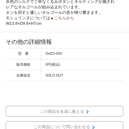
水色のシルクで丁寧なくるみボタンとキルティングが施され
レアなオルゴールが組み込まれています。
ネジを回すと優しいオルゴールの音が鳴り響きます。
モシュリンヌについては
▲こちらから
W13.8×D9.8×H7cm
その他の詳細情報
型 番
Oct23-050
販売価格
0円(税込)
在庫状況
SOLD OUT
この商品を友達に教える
この商品について問い合わせる