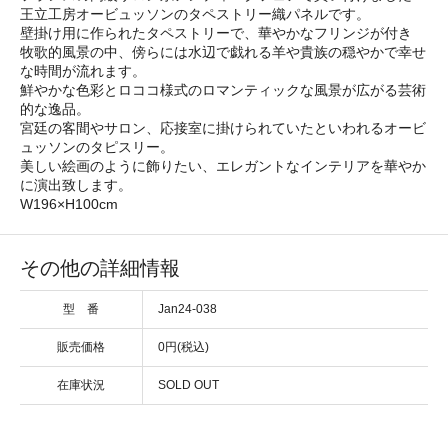
王立工房オービュッソンのタペストリー織パネルです。
壁掛け用に作られたタペストリーで、華やかなフリンジが付き
牧歌的風景の中、傍らには水辺で戯れる羊や貴族の穏やかで幸せ
な時間が流れます。
鮮やかな色彩とロココ様式のロマンティックな風景が広がる芸術
的な逸品。
宮廷の客間やサロン、応接室に掛けられていたといわれるオービ
ュッソンのタピスリー。
美しい絵画のように飾りたい、エレガントなインテリアを華やか
に演出致します。
W196×H100cm
その他の詳細情報
型 番
Jan24-038
販売価格
0円(税込)
在庫状況
SOLD OUT