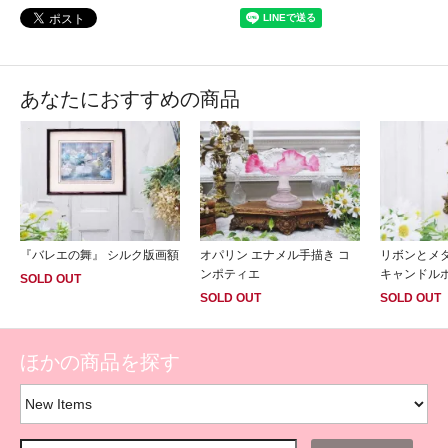
あなたにおすすめの商品
『バレエの舞』 シルク版画額
オパリン エナメル手描き コ
リボンとメ
ンポティエ
キャンドル
SOLD OUT
SOLD OUT
SOLD OUT
ほかの商品を探す