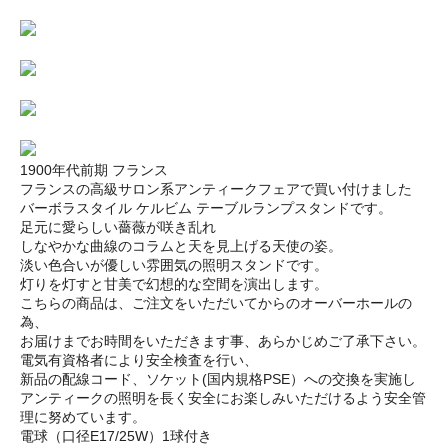
1900年代前期 フランス
フランスの高級サロン系アンティークフェアで買い付けました
バーボラスタイル ケルビム テーブルランプスタンドです。
足元に愛らしい薔薇が咲き乱れ
しなやかな曲線のコラムと天を見上げる天使の姿。
淡い色合いが優しい雰囲気の照明スタンドです。
灯りを灯すと甘美で幻想的な空間を演出します。
こちらの商品は、ご注文をいただいてからのオーバーホールの
為、
お届けまでお時間をいただきます事、あらかじめご了承下さい。
電気有資格者により安全検査を行い、
新品の配線コード、ソケット(国内規格PSE）への交換を実施し
アンティークの照明を長く安全にお楽しみいただけるよう安全管
理に努めています。
電球（口径E17/25W）1球付き