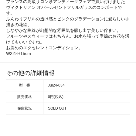
フランスの高級サロン系アンティークフェアで買い付けました
ヴィクトリアン オパールセントフリルガラスのコンポートで
す。
ふんわりフリルの透け感とピンクのグラデーションに愛らしい手
描きの花絵、
しなやかな曲線が幻想的な雰囲気を醸し出す美しい佇まい。
フルーツやスウィーツはもちろん、お水を張って季節のお花を活
けてもいいですね。
お薦めのエクセレントコンディション。
W22×H15cm
その他の詳細情報
型 番
Jul24-034
販売価格
0円(税込)
在庫状況
SOLD OUT