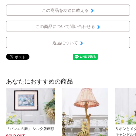
この商品を友達に教える
この商品について問い合わせる
返品について
あなたにおすすめの商品
『バレエの舞』 シルク版画額
リボンとメ
キャンドル
SOLD OUT