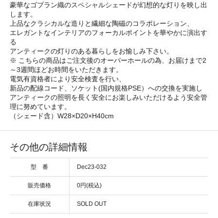
豪華なゴブラン織のスペシャルシェードが幻想的な灯りを映し出
します。
上品なクラシカルな造りと繊細な陶磁のコラボレーション、
エレガントなインテリアのフォーカルポイントを華やかに演出す
る
アンティークの灯りのある暮らしをお愉しみ下さい。
※ こちらの商品はご注文後のオーバーホールの為、お届けまで2
～3週間ほどお時間をいただきます。
電気有資格者により安全検査を行い、
新品の配線コード、ソケット(国内規格PSE）への交換を実施し
アンティークの照明を長く安全にお楽しみいただけるよう安全管
理に努めています。
（シェード含）W28×D20×H40cm
その他の詳細情報
型 番
Dec23-032
販売価格
0円(税込)
在庫状況
SOLD OUT