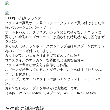
1900年代前期 フランス
フランスの高級サロン系アンティークフェアで買い付けました金
彩のフルーツコンポートです。
オールドバカラ、クリスタルガラスのしなやかなシルエットに
愛らしい金彩ローズガーランドが施された特別感のある蓋付きガ
ラス器♪
さくらんぼやフランボワーズのシロップ漬けをスプーンにすくう
為のスプーンが付いています。
カットグラスのつまみはまるで宝石のように輝き
ココスタイルのエレガントな雰囲気と優美な金彩が
フランスの豊かな食文化を象徴する作品。
スプーンが紛失していることが多い中、こちらはオリジナルのス
プーンも付属し、
共にヒビ、カケ、ヘアラインの無いエクセレントコンディショ
ン。
おもてなしのテーブルを華やかに演出致します。
（本体）W15.5×H24cm/（スプーン）W25.5×D4.8×H3.5cm
その他の詳細情報