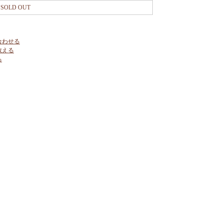
SOLD OUT
合わせる
教える
る