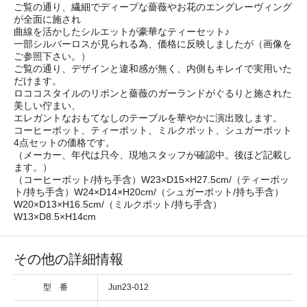
ご覧の通り、繊細でディープな薔薇やお花のエングレーヴィング
が全面に施され
曲線を活かしたシルエットが豪華なティーセット♪
一部シルバーロスが見られる為、価格に反映しましたが（画像を
ご参照下さい。）
ご覧の通り、デザインと違和感が無く、内側もキレイで実用いた
だけます。
ロココスタイルのリボンと薔薇のガーランドがぐるりと施された
美しい佇まい、
エレガントなおもてなしのテーブルを華やかに演出致します。
コーヒーポット、ティーポット、ミルクポット、シュガーポット
4点セットの価格です。
（メーカー、年代は只今、現地スタッフが確認中。後ほど記載し
ます。）
（コーヒーポット/持ち手含）W23×D15×H27.5cm/（ティーポッ
ト/持ち手含）W24×D14×H20cm/（シュガーポット/持ち手含）
W20×D13×H16.5cm/（ミルクポット/持ち手含）
W13×D8.5×H14cm
その他の詳細情報
型 番
Jun23-012