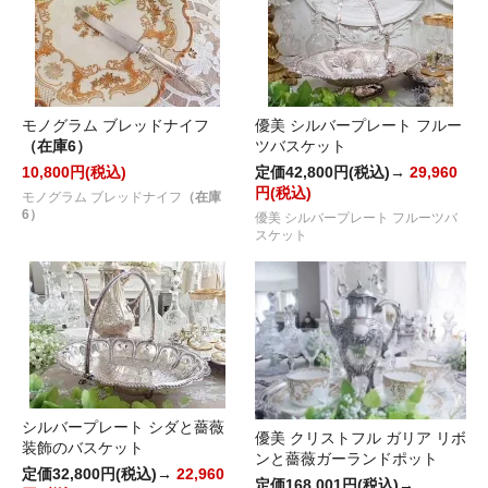
モノグラム ブレッドナイフ
優美 シルバープレート フルー
（在庫6）
ツバスケット
10,800円(税込)
定価42,800円(税込)→
29,960
円(税込)
モノグラム ブレッドナイフ
（在庫
6）
優美 シルバープレート フルーツバ
スケット
シルバープレート シダと薔薇
優美 クリストフル ガリア リボ
装飾のバスケット
ンと薔薇ガーランドポット
定価32,800円(税込)→
22,960
定価168,001円(税込)→