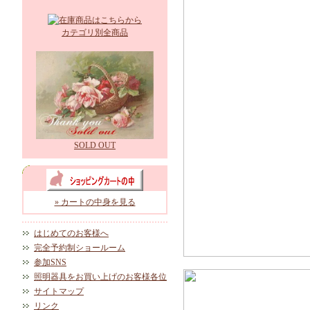
カテゴリ別全商品
SOLD OUT
» カートの中身を見る
はじめてのお客様へ
完全予約制ショールーム
参加SNS
照明器具をお買い上げのお客様各位
サイトマップ
リンク