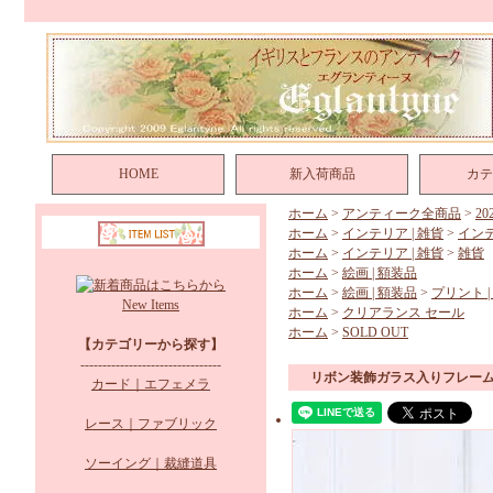
HOME
新入荷商品
カテ
ホーム
>
アンティーク全商品
>
2
ホーム
>
インテリア | 雑貨
>
イン
ホーム
>
インテリア | 雑貨
>
雑貨
ホーム
>
絵画 | 額装品
ホーム
>
絵画 | 額装品
>
プリント |
New Items
ホーム
>
クリアランス セール
ホーム
>
SOLD OUT
【カテゴリーから探す】
--------------------------------
リボン装飾ガラス入りフレー
カード｜エフェメラ
レース｜ファブリック
ソーイング｜裁縫道具