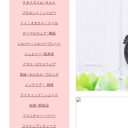
テキスタイル | キルト
ブロカント｜シャビー
トイ｜オモチャ｜ドール
テーブルウェア | 陶器
シルバー | シルバープレート
ジュエリー | 装身具
グラス | ガラスウェア
真鍮 | オルモル | ブロンズ
インテリア | 雑貨
ライティング｜シェード
絵画 | 額装品
ファニチャー | パーツ
ファインアンティーク