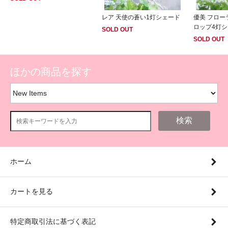
レア 天使の蒼い1灯シェード
優美 フロ
ロップ4灯
SOLD OUT
SOLD OUT
ほかの商品を探す
検索
ホーム
カートを見る
特定商取引法に基づく表記