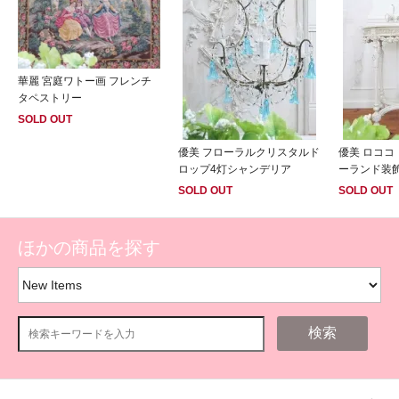
華麗 宮庭ワトー画 フレンチ
タペストリー
SOLD OUT
優美 フローラルクリスタルド
優美 ロココ
ロップ4灯シャンデリア
ーランド装
SOLD OUT
SOLD OUT
ほかの商品を探す
検索