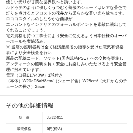
優しい光りが甘美な世界観へと誘います。
ルドゥテのように優しくうつむく薔薇のシェードはレアな蒼色で
灯りを点けるとフロストの花弁から柔らかな蒼い光を放ちます。
ロココスタイルのしなやかな曲線が
エレガントなインテリアのフォーカルポイントを素敵に演出して
くれることでしょう。
電気資格を持つ工事士により安全に使えるよう日本仕様のオーバ
ーホールを実施済み。
※ 当店の照明器具は全て経済産業省の指導を受けた電気有資格
者により安全検査を行い
新品の配線コード、ソケット(国内規格PSE）への交換を実施し
アンティークの照明を長く安全にお楽しみいただけるよう安全管
理に努めています。
電球（口径E17/40W）1球付き
（本体）W20×D8×H8cm/（シェード含）W28cm/（天井からのチ
ェーンの長さ）35cm
その他の詳細情報
型 番
Jul22-011
販売価格
0円(税込)