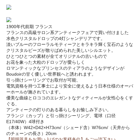
1900年代前期 フランス
フランスの高級サロン系アンティークフェアで買い付けました
水色クリスタルドロップの4灯シャンデリアです。
淡いブルーのフローラルモティーフとキラキラ輝く宝石のような
クリスタルビーズが散りばめられた美しいシルエット。
ひとつひとつの素材が全てオリジナルの古いもので
お花を象った大粒のドロップが愛らしく
ロマンティックなプリンセスのティアラのようなデザインが
Boudoirの甘く優しい世界観へと誘われます。
引っ掛けシーリングでお取付が可能、
電気資格を持つ工事士により安全に使えるよう日本仕様のオーバ
ーホールが施されています。
優美な曲線とロココのエレガントなディティールが女性心をくす
ぐる、
アンティークの灯りのある暮らしをお愉しみ下さい。
フランジ（カップ）と引っ掛けシーリング、電球（口径
E17/40W）4球付き
（本体）W42×D42×H73cm/（シェード含）W76cm/（天井から
のチェーンの長さ）20cm
【照明器具をお買い上げのお客様各位】をご一読下さい。