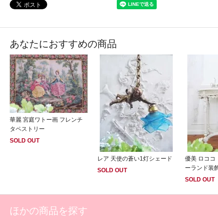
あなたにおすすめの商品
華麗 宮庭ワトー画 フレンチ
タペストリー
SOLD OUT
レア 天使の蒼い1灯シェード
優美 ロココ
ーランド装
SOLD OUT
SOLD OUT
ほかの商品を探す