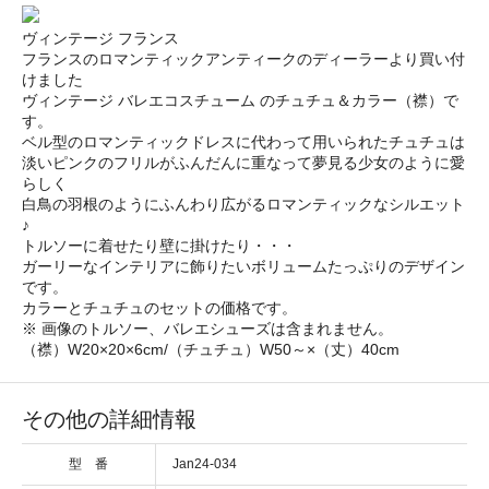
ヴィンテージ フランス
フランスのロマンティックアンティークのディーラーより買い付
けました
ヴィンテージ バレエコスチューム のチュチュ＆カラー（襟）で
す。
ベル型のロマンティックドレスに代わって用いられたチュチュは
淡いピンクのフリルがふんだんに重なって夢見る少女のように愛
らしく
白鳥の羽根のようにふんわり広がるロマンティックなシルエット
♪
トルソーに着せたり壁に掛けたり・・・
ガーリーなインテリアに飾りたいボリュームたっぷりのデザイン
です。
カラーとチュチュのセットの価格です。
※ 画像のトルソー、バレエシューズは含まれません。
（襟）W20×20×6cm/（チュチュ）W50～×（丈）40cm
その他の詳細情報
型 番
Jan24-034