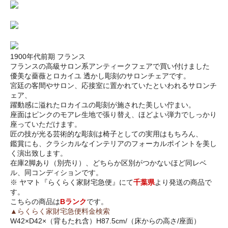
1900年代前期 フランス
フランスの高級サロン系アンティークフェアで買い付けました
優美な薔薇とロカイユ 透かし彫刻のサロンチェアです。
宮廷の客間やサロン、応接室に置かれていたといわれるサロンチ
ェア、
躍動感に溢れたロカイユの彫刻が施された美しい佇まい。
座面はピンクのモアレ生地で張り替え、ほどよい弾力でしっかり
座っていただけます。
匠の技が光る芸術的な彫刻は椅子としての実用はもちろん、
鑑賞にも、クラシカルなインテリアのフォーカルポイントを美し
く演出致します。
在庫2脚あり（別売り）、どちらか区別がつかないほど同レベ
ル、同コンディションです。
※ ヤマト『らくらく家財宅急便』にて
千葉県
より発送の商品で
す。
こちらの商品は
Bランク
です。
▲らくらく家財宅急便料金検索
W42×D42×（背もたれ含）H87.5cm/（床からの高さ/座面）