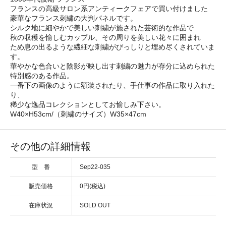
フランスの高級サロン系アンティークフェアで買い付けました
豪華なフランス刺繍の大判パネルです。
シルク地に細やかで美しい刺繍が施された芸術的な作品で
秋の収穫を愉しむカップル、その周りを美しい花々に囲まれ
ため息の出るような繊細な刺繍がびっしりと埋め尽くされていま
す。
華やかな色合いと陰影が映し出す刺繍の魅力が存分に込められた
特別感のある作品。
一番下の画像のように額装されたり、手仕事の作品に取り入れた
り、
稀少な逸品コレクションとしてお愉しみ下さい。
W40×H53cm/（刺繍のサイズ）W35×47cm
その他の詳細情報
型 番
Sep22-035
販売価格
0円(税込)
在庫状況
SOLD OUT