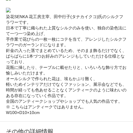
染花SENKA 花工房主宰、田中行子(タナカイクコ)氏のシルクフ
ラワーです。
日本で丁寧に織られた上質なシルクのみを使い、独自の染色法に
て一つ一つ染め上げ、
手作業で花びらの一枚一枚にコテを当て、アレンジしたシルクフ
ラワーのガーランドになります。
針金の入った茎でまとめているため、そのまま飾るだけでなく、
ばらばらに1本づつお好みのアレンジもしていただける仕様とな
っており、
花瓶に挿したり、テーブルに載せたりと、いろいろな飾り方でお
愉しみいただけます。
オールシルクで作られた花は、埃もかぶり難く、
軽いためインテリアだけでなくファッション、展示会などでも、
時間が経っても色あせることなくアンティークのように味わいの
ある存在になっていく作品です。
全国のアンティークショップやショップでも人気の作品です。
※ こちらはアンティークではありません。
W100×D10×10cm
その他の詳細情報