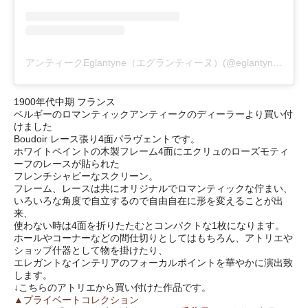
アンティークEglantyne（エグランティーヌ）(@eglantyne_rose)がシェアした投稿
1900年代中期 フランス
ベルギーのロマンティックアンティークのディーラーより買い付
けました
Boudoir レース張り4面パラヴェントです。
ホワイトペイントの木製フレーム4面にエクリュのローズモティ
ーフのレースが貼られた
フレンチシャビーなスクリーン。
フレーム、レースは共にオリジナルでロマンティックな佇まい、
いろいろな角度で自立するので自由自在に形を変えることが出
来、
使わない時は4面を折りたたむとコンパクトな1枚になります。
ホールやコーナーなどの間仕切りとしてはもちろん、アトリエや
ショップ什器として物を掛けたり、
エレガントなインテリアのフォーカルポイントを華やかに演出致
します。
↓こちらのアトリエから買い付けた作品です。
▲プライベートコレクション