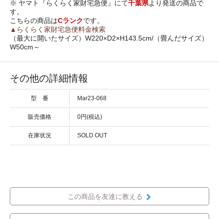
※ ヤマト『らくらく家財宅急便』にて
千葉県
より発送の商品で
す。
こちらの商品は
Cランク
です。
▲らくらく家財宅急便料金検索
（最大に開いたサイズ）W220×D2×H143.5cm/（畳んだサイズ）
W50cm～
その他の詳細情報
型 番
Mar23-068
販売価格
0円(税込)
在庫状況
SOLD OUT
この商品を友達に教える