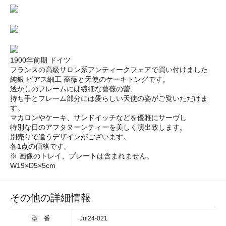
1900年前期 ドイツ
フランスの高級サロン系アンティークフェアで買い付けました
純銀 ピアス細工 薔薇と天使のケーキトングです。
透かしのフレームには繊細な薔薇の蕾、
持ち手とフレーム部分には愛らしい天使の姿がご覧いただけま
す。
マカロンやケーキ、サンドイッチなどを優雅にサーヴし
特別な日のアフタヌーンティーを美しく演出致します。
別売りで違うデザインがございます。
各1点の価格です。
※ 画像のトレイ、プレートは含まれません。
W19×D5×5cm
その他の詳細情報
型 番
Jul24-021