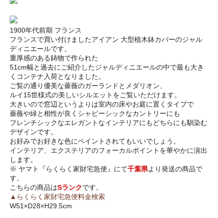
1900年代前期 フランス
フランスで買い付けましたアイアン 大型植木鉢カバーのジャル
ディニエールです。
重厚感のある鋳物で作られた
51cm幅と過去にご紹介したジャルディニエールの中で最も大き
くコンテナ入荷となりました。
ご覧の通り優美な薔薇のガーランドとメダリオン、
ルイ15世様式の美しいシルエットをご覧いただけます。
大きいので窓辺というよりは室内の床やお庭に置くタイプで
薔薇や緑と相性が良くシャビーシックなカントリーにも
フレンチシックなエレガントなインテリアにもどちらにも馴染む
デザインです。
お好みでお好きな色にペイントされてもいいでしょう。
インテリア、エクステリアのフォーカルポイントを華やかに演出
します。
※ ヤマト『らくらく家財宅急便』にて
千葉県
より発送の商品で
す。
こちらの商品は
Sランク
です。
▲らくらく家財宅急便料金検索
W51×D28×H29.5cm