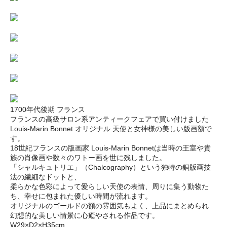
1700年代後期 フランス
フランスの高級サロン系アンティークフェアで買い付けました
Louis-Marin Bonnet オリジナル 天使と女神様の美しい版画額で
す。
18世紀フランスの版画家 Louis-Marin Bonnetは当時の王室や貴
族の肖像画や数々のワトー画を世に残しました。
「シャルキュトリエ」（Chalcography）という独特の銅版画技
法の繊細なドットと、
柔らかな色彩によって愛らしい天使の表情、周りに集う動物た
ち、幸せに包まれた優しい時間が流れます。
オリジナルのゴールドの額の雰囲気もよく、上品にまとめられ
幻想的な美しい情景に心癒やされる作品です。
W29×D2×H35cm