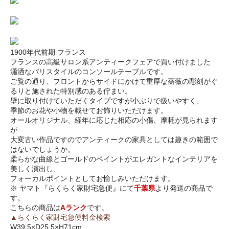
1900年代前期 フランス
フランスの高級サロン系アンティークフェアで買い付けました
瀟洒なパリスタイルのコンソールテーブルです。
ご覧の通り、フロントからサイドにかけて重厚な薔薇の彫刻がぐ
るりと施された特別感のある佇まい。
壁に取り付けていただくタイプですが小ぶりで扱いやすく、
季節のお花や小物を載せてお飾りいただけます。
オールオリジナル、経年に応じた相応の小傷、摩耗が見られます
が
大変古い作品ですのでアンティークの家具としては趣きの範囲で
はないでしょうか。
柔らかな曲線とゴールドのペイントがエレガントなインテリアを
美しく演出し、
フォーカルポイントとしてお愉しみいただけます。
※ ヤマト『らくらく家財宅急便』にて
千葉県
より発送の商品で
す。
こちらの商品は
Aランク
です。
▲らくらく家財宅急便料金検索
W39.5×D25.5×H71cm