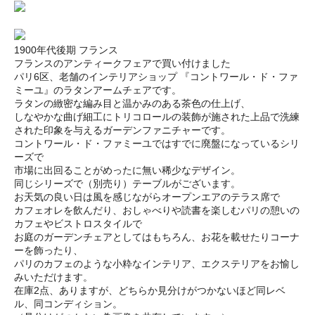
1900年代後期 フランス
フランスのアンティークフェアで買い付けました
パリ6区、老舗のインテリアショップ 『コントワール・ド・ファ
ミーユ』のラタンアームチェアです。
ラタンの緻密な編み目と温かみのある茶色の仕上げ、
しなやかな曲げ細工にトリコロールの装飾が施された上品で洗練
された印象を与えるガーデンファニチャーです。
コントワール・ド・ファミーユではすでに廃盤になっているシリ
ーズで
市場に出回ることがめったに無い稀少なデザイン。
同じシリーズで（別売り）テーブルがございます。
お天気の良い日は風を感じながらオープンエアのテラス席で
カフェオレを飲んだり、おしゃべりや読書を楽しむパリの憩いの
カフェやビストロスタイルで
お庭のガーデンチェアとしてはもちろん、お花を載せたりコーナ
ーを飾ったり、
パリのカフェのような小粋なインテリア、エクステリアをお愉し
みいただけます。
在庫2点、ありますが、どちらか見分けがつかないほど同レベ
ル、同コンディション。