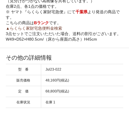
（見分けがつかない為画像を共有しています。）
在庫2点、各1点の価格です。
※ ヤマト『らくらく家財宅急便』にて
千葉県
より発送の商品で
す。
こちらの商品は
Bランク
です。
▲らくらく家財宅急便料金検索
3点セットでご注文いただいた場合、送料の割引がございます。
W49×D52×H80.5cm/（床から座面の高さ）H45cm
その他の詳細情報
型 番
Jul23-022
販売価格
48,160円(税込)
定 価
68,800円(税込)
在庫状況
在庫 1