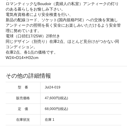
ロマンティックなBoudoir（貴婦人の私室）アンティークの灯り
のある暮らしをお愉しみ下さい。
電気有資格者により安全検査を行い、
新品の配線コード、ソケット(国内規格PSE）への交換を実施し
アンティークの照明を長く安全にお楽しみいただけるよう安全管
理に努めています。
電球（口径E17/25W）2球付き
同じデザイン（別売り）在庫2点、ほとんど見分けがつかない同
コンディション。
在庫2点、各1点の価格です。
W24×D14×H32cm
その他の詳細情報
型 番
Jul24-019
販売価格
47,600円(税込)
定 価
68,000円(税込)
在庫状況
在庫 1