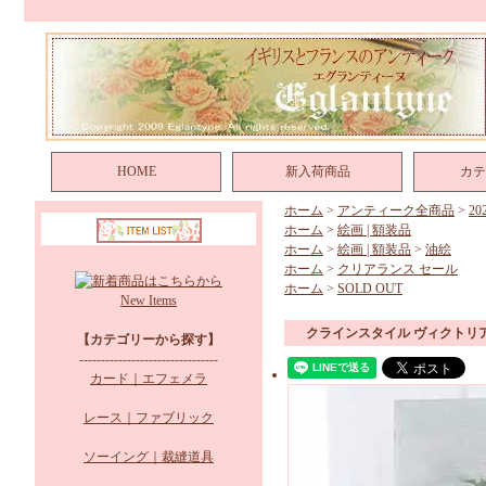
HOME
新入荷商品
カテ
ホーム
>
アンティーク全商品
>
2
ホーム
>
絵画 | 額装品
ホーム
>
絵画 | 額装品
>
油絵
ホーム
>
クリアランス セール
ホーム
>
SOLD OUT
New Items
クラインスタイル ヴィクトリ
【カテゴリーから探す】
--------------------------------
カード｜エフェメラ
レース｜ファブリック
ソーイング｜裁縫道具