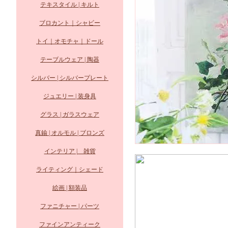
テキスタイル | キルト
ブロカント｜シャビー
トイ｜オモチャ｜ドール
テーブルウェア | 陶器
シルバー | シルバープレート
ジュエリー | 装身具
グラス | ガラスウェア
真鍮 | オルモル | ブロンズ
インテリア | 雑貨
ライティング｜シェード
絵画 | 額装品
ファニチャー | パーツ
ファインアンティーク