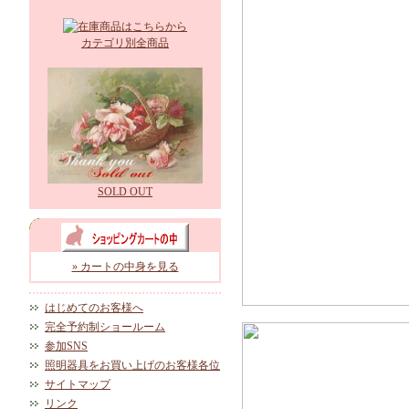
カテゴリ別全商品
SOLD OUT
» カートの中身を見る
はじめてのお客様へ
完全予約制ショールーム
参加SNS
照明器具をお買い上げのお客様各位
サイトマップ
リンク