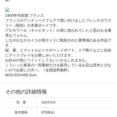
1900年代前期 フランス
フランスのアンティークフェアで買い付けましたフレンチボワズ
リー（彫刻）の木製ボードです。
アルモワール（キャビネット）の扉に使われていたと思われる優
美なフォルム、
しなやかなロカイユが両サイドに彫刻された重厚感のある作品で
す。
縦、横、とマントルピースやベッドボード、ドア飾りなどに自由
にディスプレイをお愉しみいただけます。
お好みの色にペイントしてもいいかもしれません。
こういった家具の一部素材だけを販売しているお店は意外と少な
いのでお探しの方へ。（全国送料無料）
W22×D3×H56.5cm
その他の詳細情報
型 番
Jul24-015
販売価格
0円(税込)