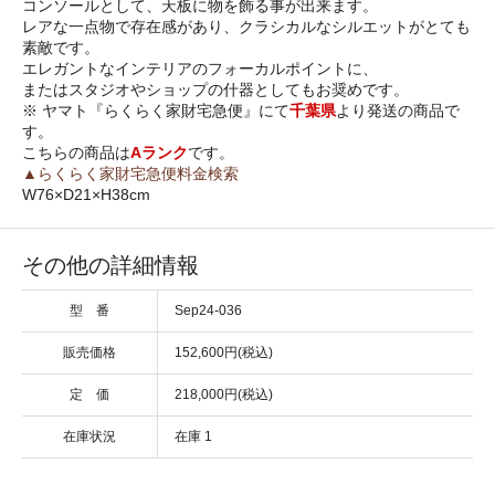
コンソールとして、天板に物を飾る事が出来ます。
レアな一点物で存在感があり、クラシカルなシルエットがとても
素敵です。
エレガントなインテリアのフォーカルポイントに、
またはスタジオやショップの什器としてもお奨めです。
※ ヤマト『らくらく家財宅急便』にて
千葉県
より発送の商品で
す。
こちらの商品は
Aランク
です。
▲らくらく家財宅急便料金検索
W76×D21×H38cm
その他の詳細情報
型 番
Sep24-036
販売価格
152,600円(税込)
定 価
218,000円(税込)
在庫状況
在庫 1