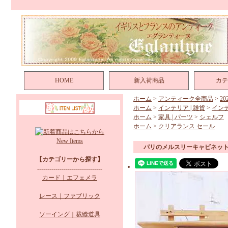
HOME
新入荷商品
カテ
ホーム
>
アンティーク全商品
>
2
ホーム
>
インテリア | 雑貨
>
イン
ホーム
>
家具 | パーツ
>
シェルフ
ホーム
>
クリアランス セール
New Items
パリのメルスリーキャビネッ
【カテゴリーから探す】
--------------------------------
カード｜エフェメラ
レース｜ファブリック
ソーイング｜裁縫道具