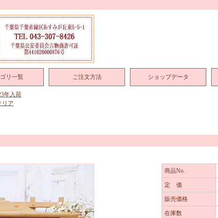
ゴリ一覧
ご注文方法
ショップデータ
023年入荷
テリア
ト
商品No.
定 価
販売価格
在庫数