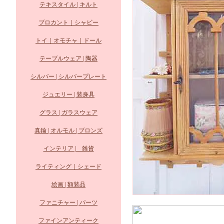
テキスタイル | キルト
ブロカント｜シャビー
トイ｜オモチャ｜ドール
テーブルウェア | 陶器
シルバー | シルバープレート
ジュエリー | 装身具
グラス | ガラスウェア
真鍮 | オルモル | ブロンズ
インテリア | 雑貨
ライティング｜シェード
絵画 | 額装品
ファニチャー | パーツ
ファインアンティーク