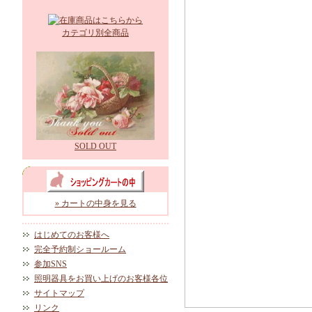
カテゴリ別全商品
SOLD OUT
» カートの中身を見る
はじめてのお客様へ
完全予約制ショールーム
参加SNS
照明器具をお買い上げのお客様各位
サイトマップ
リンク