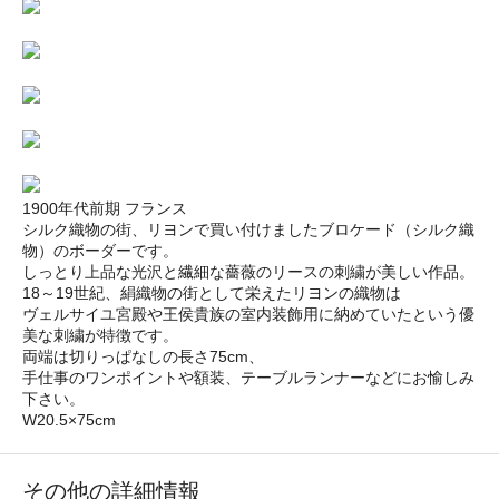
1900年代前期 フランス
シルク織物の街、リヨンで買い付けましたブロケード（シルク織
物）のボーダーです。
しっとり上品な光沢と繊細な薔薇のリースの刺繍が美しい作品。
18～19世紀、絹織物の街として栄えたリヨンの織物は
ヴェルサイユ宮殿や王侯貴族の室内装飾用に納めていたという優
美な刺繍が特徴です。
両端は切りっぱなしの長さ75cm、
手仕事のワンポイントや額装、テーブルランナーなどにお愉しみ
下さい。
W20.5×75cm
その他の詳細情報