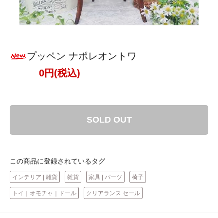
プッペン ナポレオントワ
0円(税込)
SOLD OUT
この商品に登録されているタグ
インテリア | 雑貨
雑貨
家具 | パーツ
椅子
トイ｜オモチャ｜ドール
クリアランス セール