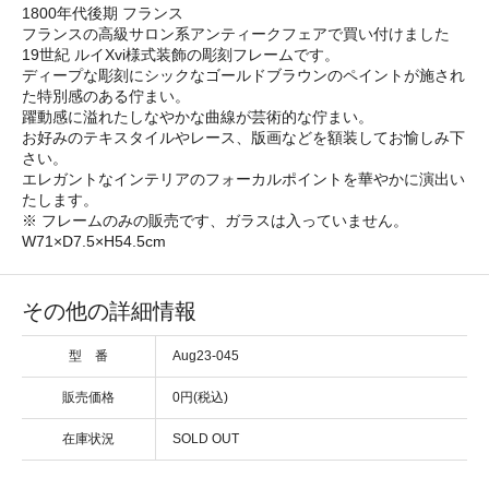
1800年代後期 フランス
フランスの高級サロン系アンティークフェアで買い付けました
19世紀 ルイXvi様式装飾の彫刻フレームです。
ディープな彫刻にシックなゴールドブラウンのペイントが施され
た特別感のある佇まい。
躍動感に溢れたしなやかな曲線が芸術的な佇まい。
お好みのテキスタイルやレース、版画などを額装してお愉しみ下
さい。
エレガントなインテリアのフォーカルポイントを華やかに演出い
たします。
※ フレームのみの販売です、ガラスは入っていません。
W71×D7.5×H54.5cm
その他の詳細情報
型 番
Aug23-045
販売価格
0円(税込)
在庫状況
SOLD OUT