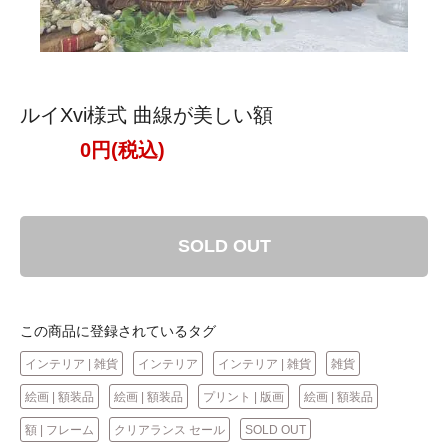
ルイXvi様式 曲線が美しい額
0円(税込)
SOLD OUT
この商品に登録されているタグ
インテリア | 雑貨
インテリア
インテリア | 雑貨
雑貨
絵画 | 額装品
絵画 | 額装品
プリント | 版画
絵画 | 額装品
額 | フレーム
クリアランス セール
SOLD OUT