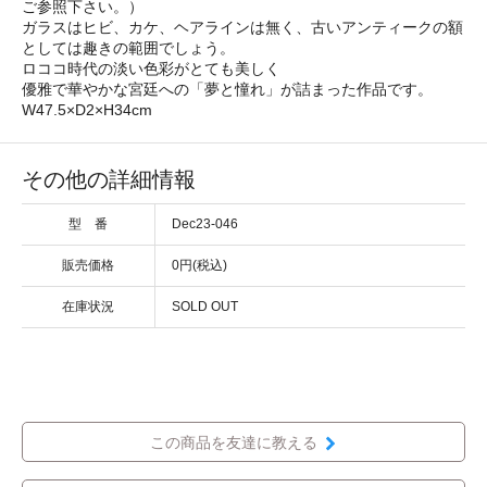
ご参照下さい。）
ガラスはヒビ、カケ、ヘアラインは無く、古いアンティークの額
としては趣きの範囲でしょう。
ロココ時代の淡い色彩がとても美しく
優雅で華やかな宮廷への「夢と憧れ」が詰まった作品です。
W47.5×D2×H34cm
その他の詳細情報
型 番
Dec23-046
販売価格
0円(税込)
在庫状況
SOLD OUT
この商品を友達に教える