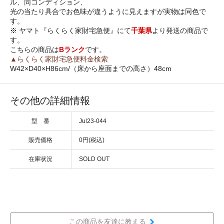
ル、同コンディション、
光の当たり具合でお色味が違うように見えますが実物は同色で
す。
※ ヤマト『らくらく家財宅急便』にて
千葉県
より発送の商品で
す。
こちらの商品は
Bランク
です。
▲らくらく家財宅急便料金検索
W42×D40×H86cm/（床から座面までの高さ）48cm
その他の詳細情報
型 番
Jul23-044
販売価格
0円(税込)
在庫状況
SOLD OUT
この商品を友達に教える