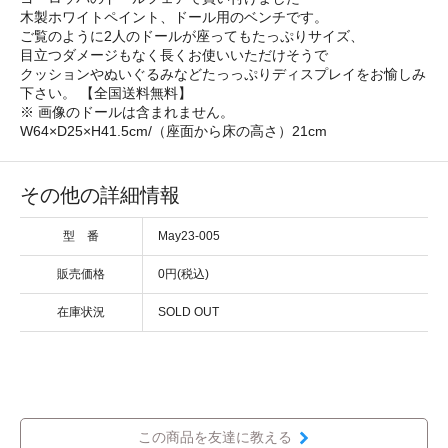
木製ホワイトペイント、ドール用のベンチです。
ご覧のように2人のドールが座ってもたっぷりサイズ、
目立つダメージもなく長くお使いいただけそうで
クッションやぬいぐるみなどたっっぷりディスプレイをお愉しみ
下さい。 【全国送料無料】
※ 画像のドールは含まれません。
W64×D25×H41.5cm/（座面から床の高さ）21cm
その他の詳細情報
型 番
May23-005
販売価格
0円(税込)
在庫状況
SOLD OUT
この商品を友達に教える